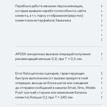
Перебои в работе механик персонализации,
Изм
которые вызвали неработоспособность сайта
кот
клиента, в т.ч. порчу отображения (верстки)
бло
клиентских интерфейсов Заказчика
(ja
кли
спе
сис
(на
APDEX синхронных вызовов операций получения
RPM
рекомендаций меньше
0,9, при T = 0,5 сек.
10 
Error Rate цепочек сценария, гарантирующих
Ema
быстрое выполнение (от вызова приоритетной
вып
операции, выхода из блока шагов или ожидания
быс
до отправки сообщений в каналах Email, Sms, Mobile
сра
Push третьей стороне или изменения баланса
лим
клиента) больше 0,1 при T = 240 сек
быс