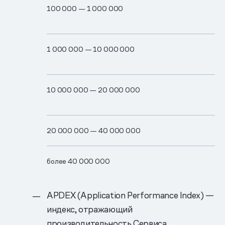
100 0​00 —​ 1 00​0 00​0
1 0​00 00​0 —​ 10 000 0​00
10 00​0 00​0 —​ 20 00​0 00​0
20 00​0 00​0 —​ 40 00​0 000​
более 40 00​0 0​00
APDEX (Application Performance Index) —
индекс, отражающий
производительность Сервиса