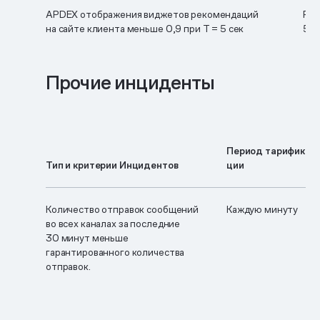
APDEX отображения виджетов рекомендаций
RP
на сайте клиента
меньше 0,9 при
Т = 5 сек
5 п
Прочие инциденты
Период тарифика­
Тип и критерии Инцидентов
ции
Количество отправок сообщений
Каждую минуту
во всех каналах за последние
30 минут меньше
гарантированного количества
отправок.