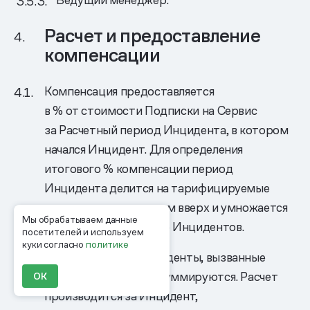
Расчет и предоставление
компенсации
Компенсация предоставляется
в % от стоимости Подписки на Сервис
за Расчетный период Инцидента, в котором
начался Инцидент. Для определения
итогового % компенсации период
Инцидента делится на тарифицируемые
периоды с округлением вверх и умножается
Мы обрабатываем данные
на % согласно Таблице Инцидентов.
посетителей и используем
куки согласно
политике
Компенсации за Инциденты, вызванные
одним событием, не суммируются. Расчет
ОК
производится за Инцидент,