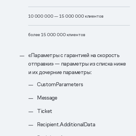
10 0​00 0​00 —​ 15 00​0 00​0 клиентов
более 15 00​0 00​0 клиентов
«Параметры с гарантией на скорость
отправки» — параметры из списка ниже
и их дочерние параметры:
CustomParameters
Message
Ticket
Recipient.AdditionalData