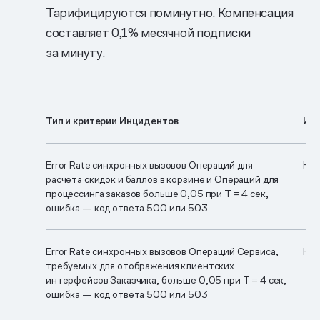
Тарифицируются поминутно. Компенсация
составляет 0,1% месячной подписки
за минуту.
Тип и критерии Инцидентов
Ис
Error Rate синхронных вызовов Операций для
Нар
расчета скидок и баллов в корзине и Операций для
процессинга заказов больше
0,05 при T = 4 сек,
ошибка — код ответа 500 или 503
Error Rate синхронных вызовов Операций Сервиса,
Нар
требуемых для отображения клиентских
интерфейсов Заказчика, больше
0,05 при T = 4 сек,
ошибка — код ответа 500 или 503