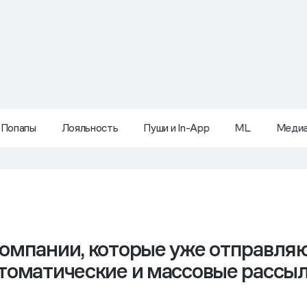
Попапы
Лояльность
Пуши и In-App
ML
Меди
омпании, которые уже отправля
томатические и массовые рассы