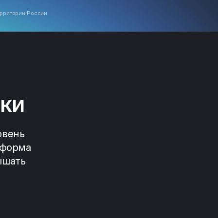
ерритории России
ки
овень
тформа
ышать