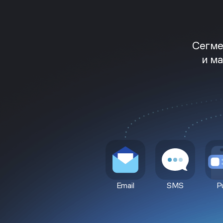
Сегме
и м
Email
SMS
P