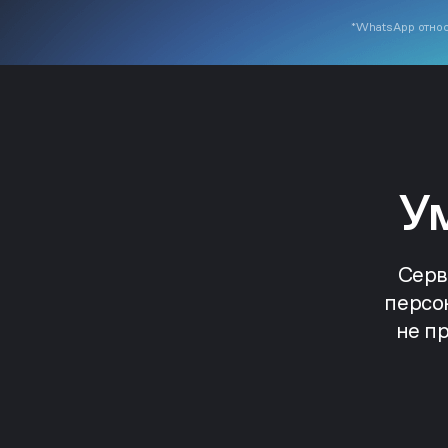
*WhatsApp относ
У
Серв
персо
не п