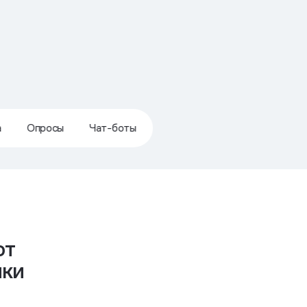
а
Опросы
Чат-боты
ют
лки