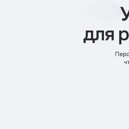
для 
Перс
ч