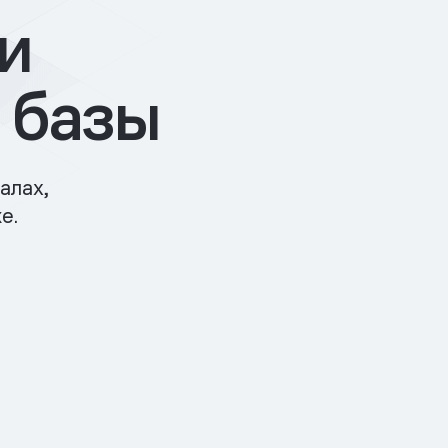
и
 базы
алах,
е.