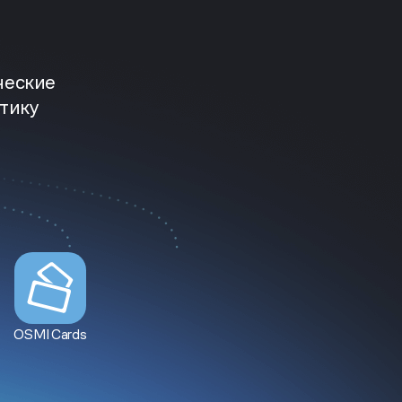
ческие
тику
OSMI Cards