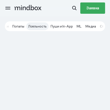
Заявка
сылки
Попапы
Лояльность
Пуши и In-App
ML
Медиа
Опро