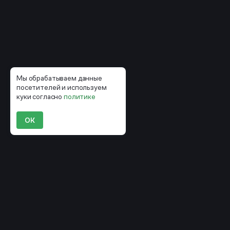
Мы обрабатываем данные
посетителей и используем
куки согласно
политике
ОК
Компании, которые уже строят
маркетинг вокруг CDP