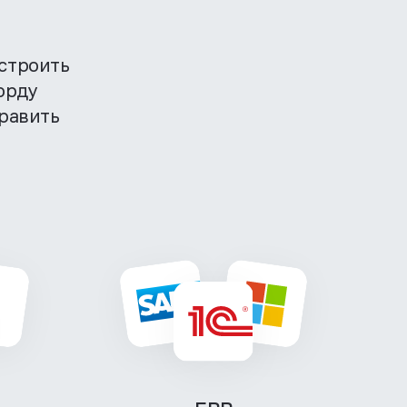
строить
орду
равить