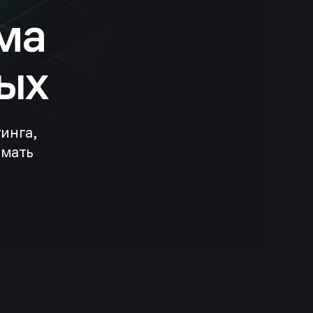
ма
ых
инга,
имать