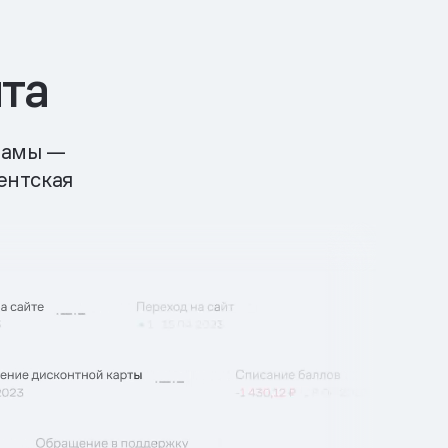
та
кламы —
ентская