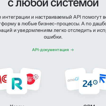
с любой системой
е интеграции и настраиваемый API помогут в
тформу в любые бизнес-процессы. А по дашб
раций и уведомлениям легко отследить и исп
ошибки.
API-документация