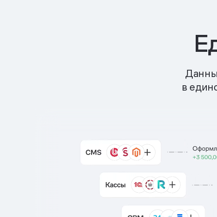
Е
Данные
в един