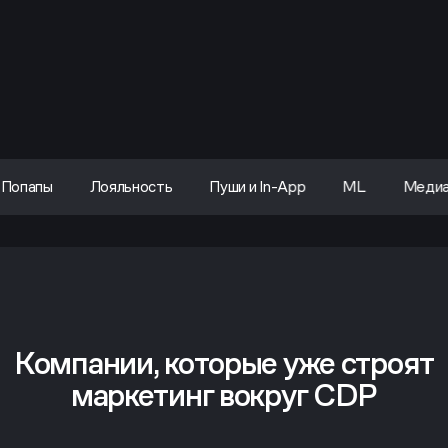
Попапы
Лояльность
Пуши и In-App
ML
Меди
Компании, которые уже строят
маркетинг вокруг CDP