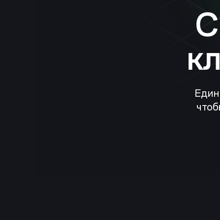
C
к
Един
чтоб