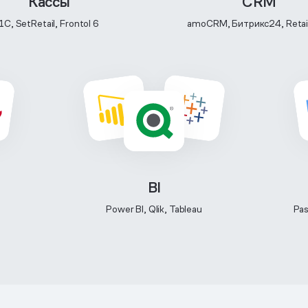
Кассы
CRM
1C, SetRetail, Frontol 6
amoCRM, Битрикс24, Reta
BI
S
Power BI, Qlik, Tableau
Pas