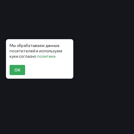
Мы обрабатываем данные
посетителей и используем
куки согласно
политике
ОК
Компании, которые уже строят
маркетинг вокруг CDP