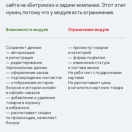
сайта на «Битриксе» и задачи компании. Этот этап
нужен, потому что у модуля есть ограничения.
Возможности модуля
Ограничения модуля
Сохраняет данные:
— просмотр товаров
— авторизация
и категорий
и регистрация
— формы подписки
— редактирование
— изменение статуса
персональных данных
и состава заказа
— оформление заказа
Не работает с подарочными
— подтверждение контактов
картами
— отображение истории
Не рассчитывает цены
бонусов и истории онлайн-
в каталоге и карточке товара
и офлайн-заказов
— добавление и удаление
товаров в корзину
и избранное
— рассчитывает скидки
по промокодам, начисляет
бонусы