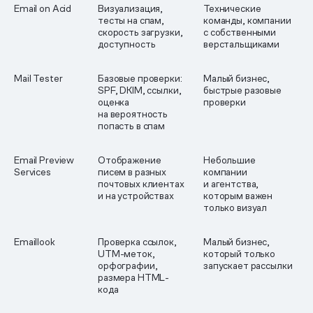
Email on Acid
Визуализация,
Технические
тесты на спам,
команды, компании
скорость загрузки,
с собственными
доступность
верстальщиками
Mail Tester
Базовые проверки:
Малый бизнес,
SPF, DKIM, ссылки,
быстрые разовые
оценка
проверки
на вероятность
попасть в спам
Email Preview
Отображение
Небольшие
Services
писем в разных
компании
почтовых клиентах
и агентства,
и на устройствах
которым важен
только визуал
Emaillook
Проверка ссылок,
Малый бизнес,
UTM-меток,
который только
орфографии,
запускает рассылки
размера HTML-
кода