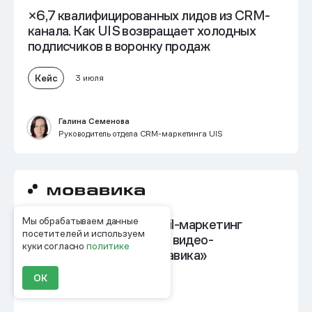
×6,7 квалифицированных лидов из CRM-
канала
. Как UIS возвращает холодных
подписчиков в воронку продаж
Кейс
3 июля
Галина Семенова
Руководитель отдела CRM-маркетинга UIS
Мы обрабатываем данные
Автоматизировать email-маркетинг
посетителей и используем
и
удвоить выручку
. Кейс видео-
куки согласно
политике
и фоторедактора «Мовавика»
ОК
Кейс
26 июня