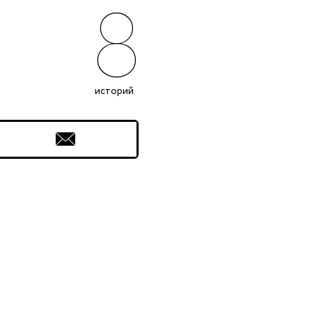
8
историй
гиена, интим
33
Общественное питание
41
0
Одежда и обувь
132
ы для дома, бытовые услуги
Продукты питания, табак
34
Смешанные товары и услуги
33
ед. товары
21