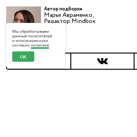
Автор подборки
Марья Авраменко,
Редактор Mindbox
Мы обрабатываем
данные посетителей
и используем куки
согласно
политике
ОК
Индустрия
DIY, ремонт
28
Косметика, ги
Автоиндустрия, транспорт, логистика
19
Маркетинг
13
Благотворительность
6
Мебель, товар
53
Детские товары, материнство
18
Медицина и м