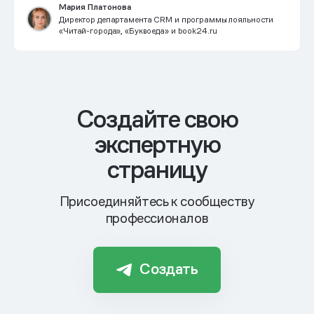
Мария Платонова
Директор департамента CRM и программы лояльности
«Читай-города», «Буквоеда» и book24.ru
Cоздайте свою
экспертную
страницу
Присоединяйтесь к сообществу
профессионалов
Создать