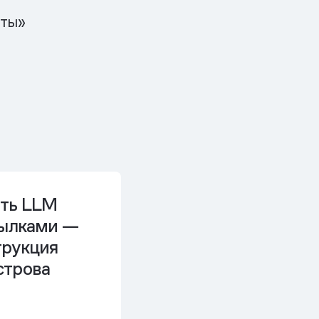
чты»
ать LLM
сылками —
трукция
строва