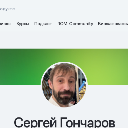
родукте
риалы
Курсы
Подкаст
ROMI Community
Биржа ваканс
Сергей Гончаров