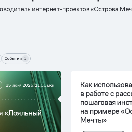
оводитель интернет-проектов «Острова Ме
События
1
Как использов
25 июня 2025, 11:00 мск
в работе с рас
пошаговая инс
на примере «О
я «Лояльный
Мечты»