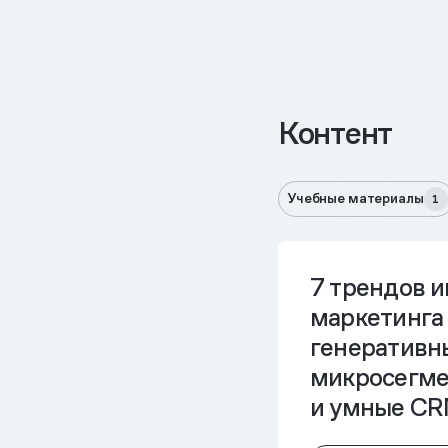
Контент
Учебные материалы
1
7 трендов и
маркетинга 
генеративны
микросегме
и умные C