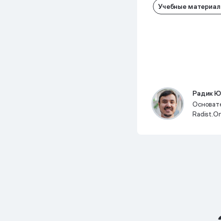
Учебные материа
Радик Ю
Основат
Radist.On