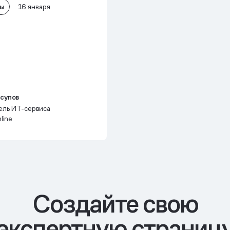
лы
16 января
супов
ель ИТ-сервиса
line
Cоздайте свою
экспертную страниц