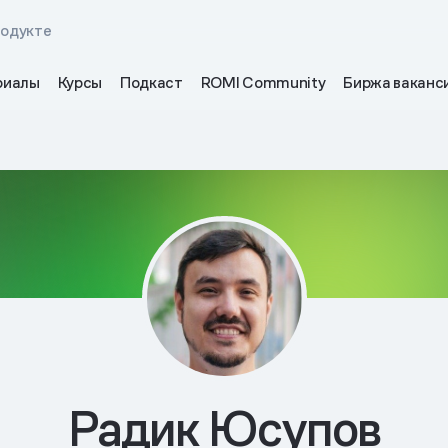
родукте
риалы
Курсы
Подкаст
ROMI Community
Биржа ваканс
Радик Юсупов