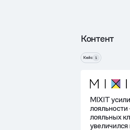
Контент
Кейс
1
MIXIT усил
лояльности
лояльных к
увеличился