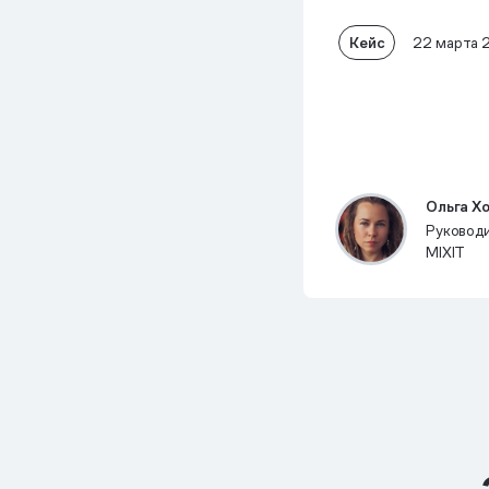
Кейс
22 марта 
Ольга Х
Руковод
MIXIT