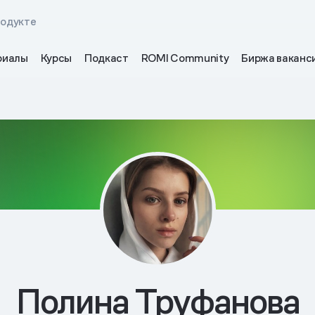
родукте
риалы
Курсы
Подкаст
ROMI Community
Биржа ваканс
Полина Труфанова