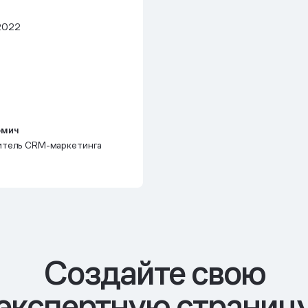
2022
омич
итель CRM-маркетинга
Cоздайте свою
экспертную страниц