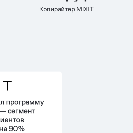
Копирайтер MIXIT
ил программу
 — сегмент
лиентов
 на 90%