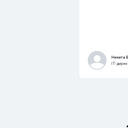
Никита 
IT-дире