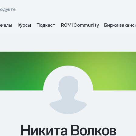
родукте
риалы
Курсы
Подкаст
ROMI Community
Биржа ваканс
Никита Волков