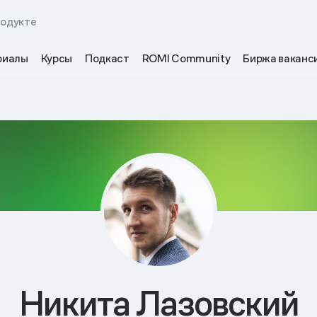
родукте
риалы
Курсы
Подкаст
ROMI Community
Биржа ваканс
Никита Лазовский