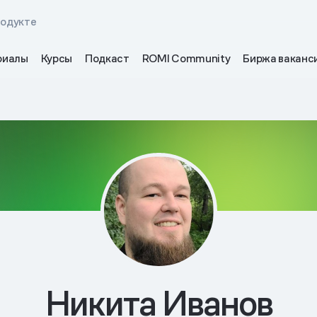
родукте
риалы
Курсы
Подкаст
ROMI Community
Биржа ваканс
Никита Иванов