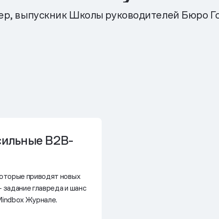
р, выпускник Школы руководителей Бюро Г
сильные B2B-
которые приводят новых
— задание главреда и шанс
Mindbox Журнале.