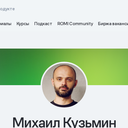
родукте
риалы
Курсы
Подкаст
ROMI Community
Биржа ваканс
Михаил Кузьмин