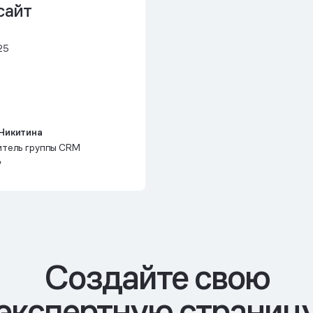
сайт
25
Никитина
итель группы CRM
»
Cоздайте свою
экспертную страниц