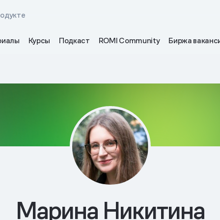
родукте
риалы
Курсы
Подкаст
ROMI Community
Биржа ваканс
Марина Никитина