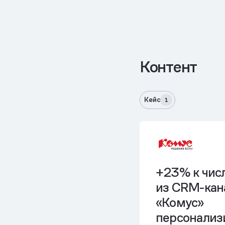
Контент
Кейс
1
+23% к числ
из CRM-кана
«Комус»
персонализ