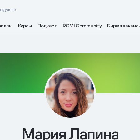
родукте
риалы
Курсы
Подкаст
ROMI Community
Биржа ваканс
Мария Лапина