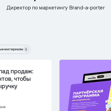
Директор по маркетингу Brand-a-porter
ые материалы
1
пад продаж:
тов, чтобы
ыручку
юня