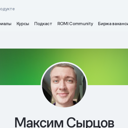
родукте
риалы
Курсы
Подкаст
ROMI Community
Биржа ваканс
Максим Сырцов