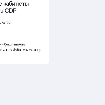
е кабинеты
из CDP
я 2022
ия Сокольникова
тель по digital-маркетингу
.