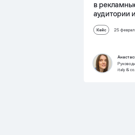
в рекламны
аудитории 
Кейс
25 феврал
Анастас
Руководи
italy & co