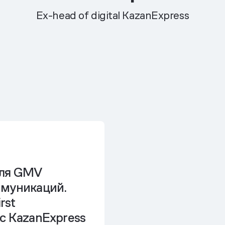
Ex-head of digital KazanExpress
оля GMV
муникаций.
rst
с KazanExpress