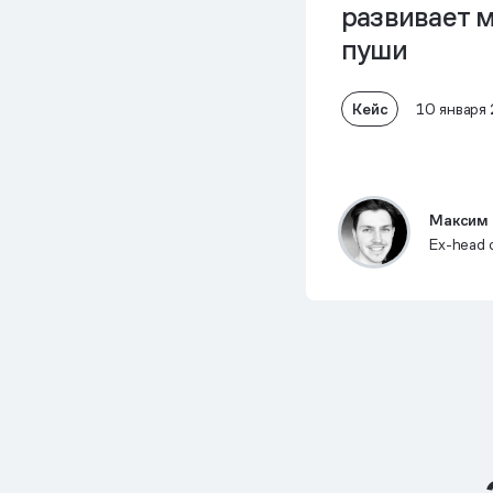
развивает
м
пуши
Кейс
10 января
Максим 
Ex-head o