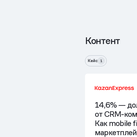
Контент
Кейс
1
14,6% — д
от CRM-ком
Как mobile fi
маркетплей