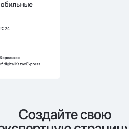
обильные
 2024
Корольков
f digital KazanExpress
Cоздайте свою
экспертную страниц