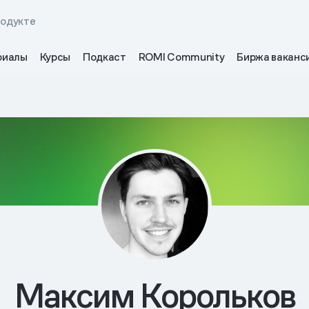
родукте
риалы
Курсы
Подкаст
ROMI Community
Биржа ваканс
Максим Корольков