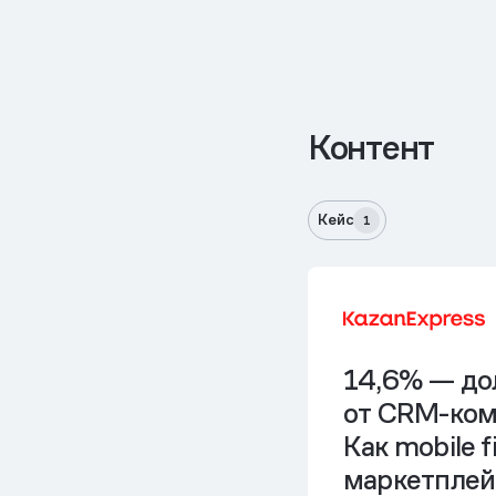
Контент
Кейс
1
14,6% — д
от CRM-ком
Как mobile fi
маркетплей