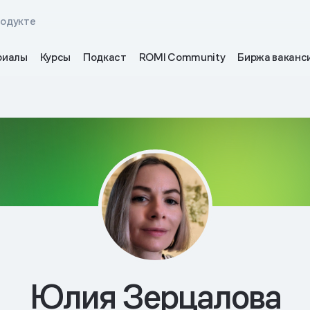
родукте
риалы
Курсы
Подкаст
ROMI Community
Биржа ваканс
Юлия Зерцалова