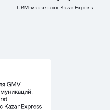
CRM-маркетолог KazanExpress
оля GMV
муникаций.
rst
с KazanExpress