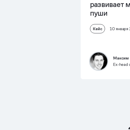
развивает
м
пуши
Кейс
10 января
Максим 
Ex-head o