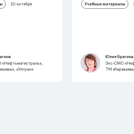
лы
Учебные материалы
10 октября
агина
Юлия Брагина
 «Нефтьмагистраль»,
Экс-CMO «Неф
ваевы», «Улгран»
ТМ «Караваевы