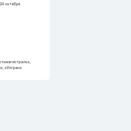
24 октября
тьмагистраль»,
», «Улгран»