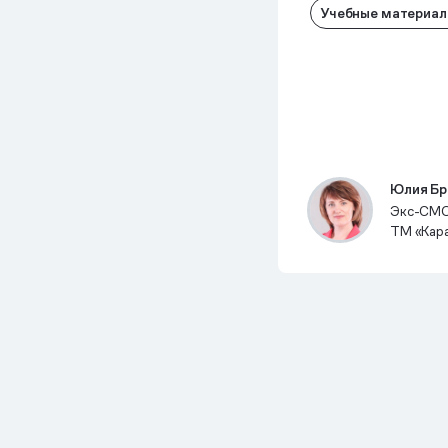
Учебные материа
Юлия Бр
Экс-CMO
ТМ «Кара