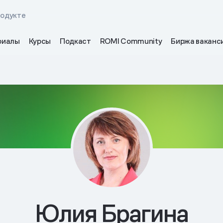
родукте
риалы
Курсы
Подкаст
ROMI Community
Биржа ваканс
Юлия Брагина