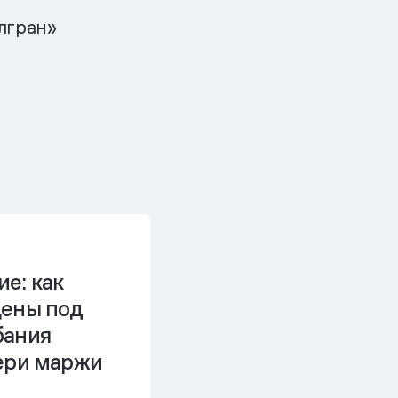
лгран»
е: как
цены под
бания
тери маржи