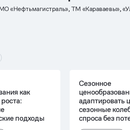
MO «Нефтьмагистраль», ТМ «Караваевы», «У
Сезонное
вания как
ценообразовани
роста:
адаптировать 
ие
сезонные коле
ские подходы
спроса без по