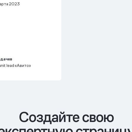
арта 2023
едачев
unit lead «Авито»
Cоздайте свою
экспертную страниц