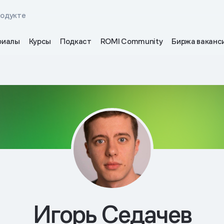
родукте
риалы
Курсы
Подкаст
ROMI Community
Биржа ваканс
Игорь Седачев