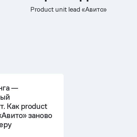
Product unit lead «Авито»
нга —
вый
. Как product
 «Авито» заново
еру