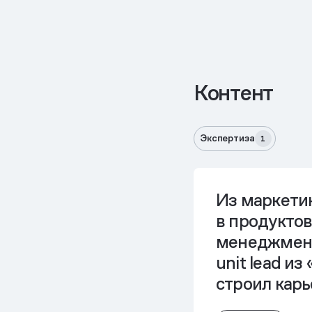
Контент
Экспертиза
1
Из маркети
в продукто
менеджмент
unit lead из
строил карь