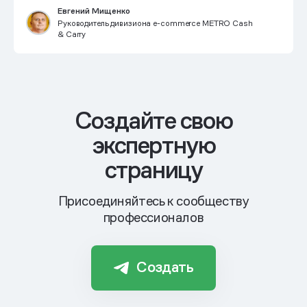
Евгений Мищенко
Руководитель дивизиона e-commerce METRO Cash
& Carry
Cоздайте свою
экспертную
страницу
Присоединяйтесь к сообществу
профессионалов
Создать