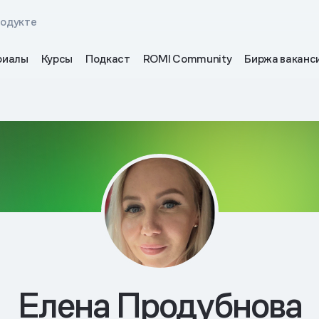
родукте
риалы
Курсы
Подкаст
ROMI Community
Биржа ваканс
Елена Продубнова