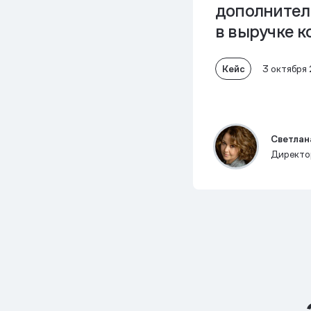
дополнител
в выручке 
Кейс
3 октября
Светлан
Директор