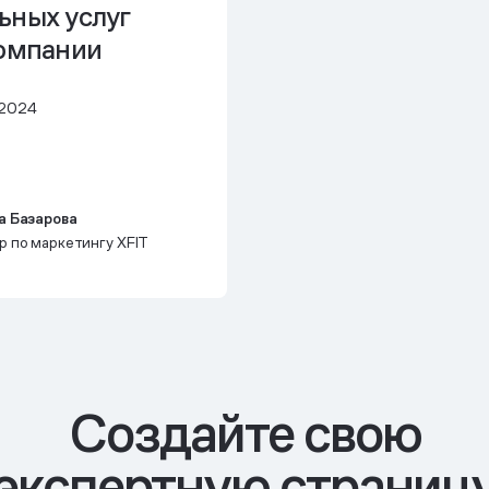
ьных услуг
компании
 2024
а Базарова
 по маркетингу XFIT
Cоздайте свою
экспертную страниц