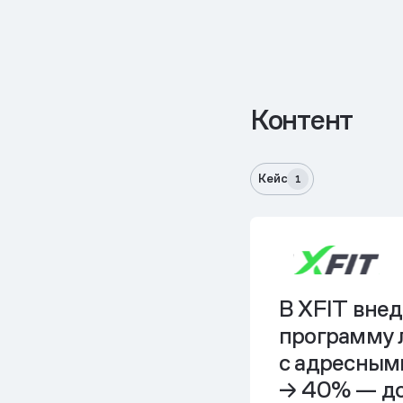
Контент
Кейс
1
В XFIT вне
программу 
с адресным
→ 40% — д