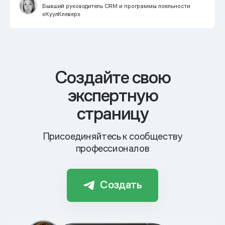
Бывший руководитель CRM и программы лояльности
«КуулКлевер»
Cоздайте свою
экспертную
страницу
Присоединяйтесь к сообществу
профессионалов
Создать