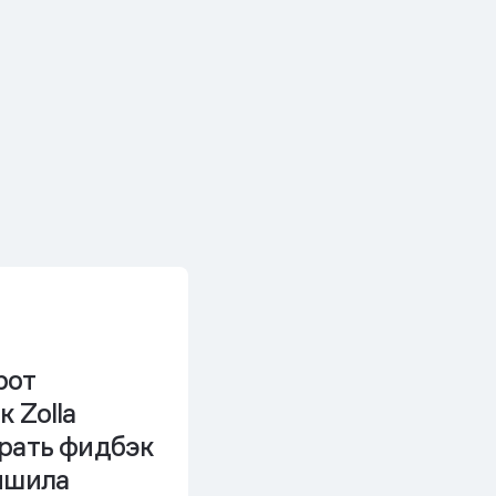
рот
к Zolla
ирать фидбэк
чшила