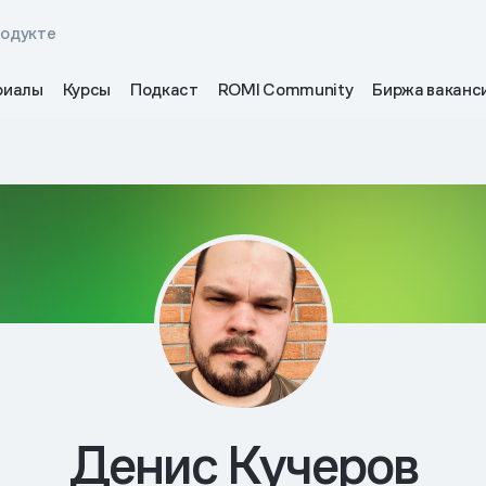
родукте
риалы
Курсы
Подкаст
ROMI Community
Биржа ваканс
Денис Кучеров