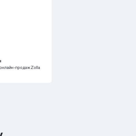
в
онлайн-продаж Zolla
у