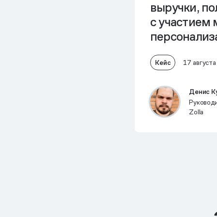
выручки, по
с участием
персонализ
Кейс
17 август
Денис К
Руковод
Zolla