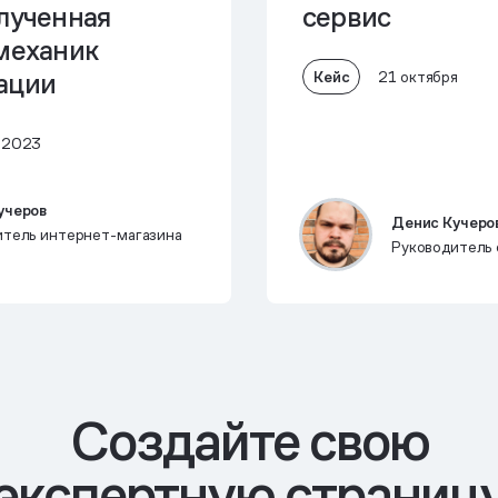
лученная
сервис
 механик
ации
Кейс
21 октября
а 2023
учеров
Денис Кучеро
итель интернет-магазина
Руководитель 
Cоздайте свою
экспертную страниц