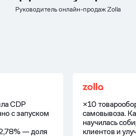
Руководитель онлайн-продаж Zolla
ила CDP
×10 товарообо
но с запуском
самовывоза.
Ка
научилась соб
32,78% — доля
клиентов и улу