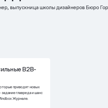
ер, выпускница школы дизайнеров Бюро Го
сильные B2B-
которые приводят новых
— задание главреда и шанс
Mindbox Журнале.