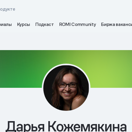
родукте
риалы
Курсы
Подкаст
ROMI Community
Биржа ваканс
Дарья Кожемякина