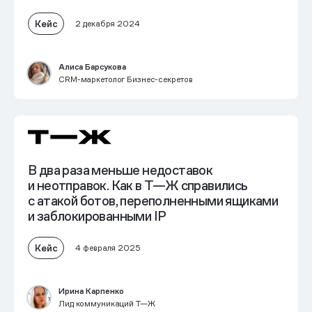
Кейс
2 декабря 2024
Алиса Барсукова
CRM-маркетолог Бизнес-секретов
В два раза
меньше недоставок
и неотправок
. Как в Т—Ж справились
с атакой ботов, переполненными ящиками
и заблокированными IP
Кейс
4 февраля 2025
Ирина Карпенко
Лид коммуникаций Т—Ж