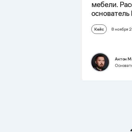
мебели. Ра
основатель 
Кейс
8 ноября 
Антон М
Основате