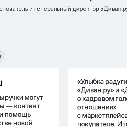
снователь и генеральный директор «Диван.р
1
«Улыбка радуги
«Диван.ру» и 
выручки могут
о кадровом гол
ты — контент
отношениях
 и помощь
с маркетплейс
стве новой
покупателе. И