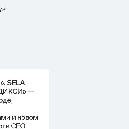
у»
», SELA,
«ДИКСИ» —
оде,
ами и новом
тоги CEO