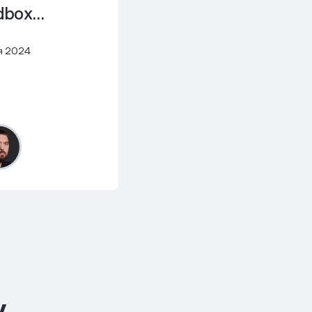
dbox
2024
я 2024
у