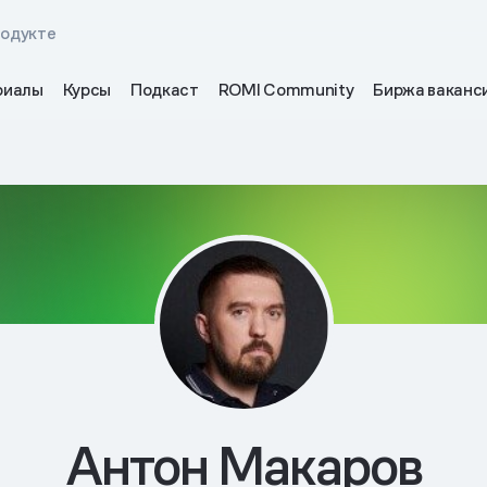
родукте
риалы
Курсы
Подкаст
ROMI Community
Биржа ваканс
Антон Макаров