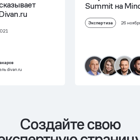
ссказывает
Summit на Min
Divan.ru
Конференции 
Экспертиза
26 ноябр
2021
акаров
ль divan.ru
Cоздайте свою
экспертную страниц