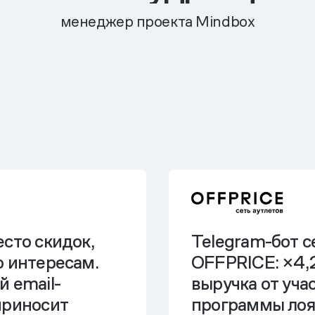
менеджер проекта Mindbox
сто скидок,
Telegram-бот с
о интересам.
OFFPRICE: ×4,
 email-
выручка от уча
приносит
программы лоя