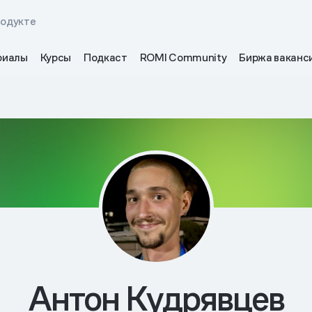
родукте
риалы
Курсы
Подкаст
ROMI Community
Биржа ваканс
Антон Кудрявцев