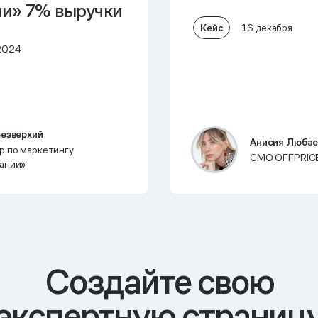
и» 7% выручки
Кейс
16 декабря
2024
Безверхий
Анисия Любае
р по маркетингу
CMO OFFPRIC
ании»
Cоздайте свою
экспертную страниц