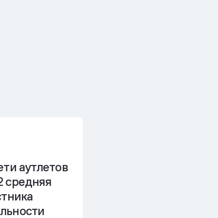
ети аутлетов
2 средняя
стника
льности