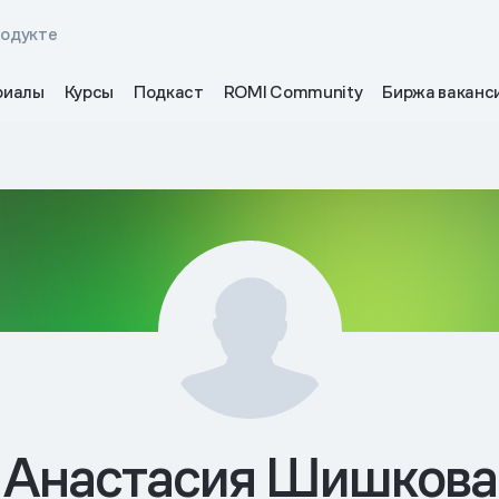
родукте
риалы
Курсы
Подкаст
ROMI Community
Биржа ваканс
Анастасия Шишкова