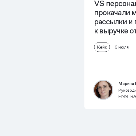
VS персона
прокачали 
рассылки и
к выручке от
Кейс
6 июля
Марина 
Руковод
FINNTRA