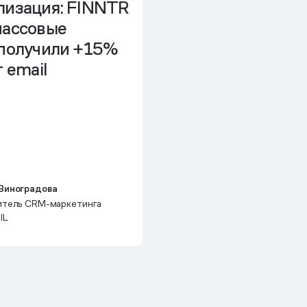
лизация: FINNTRAIL
массовые
 получили +15%
 email
Виноградова
итель CRM-маркетинга
IL