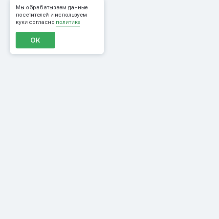
Мы обрабатываем данные
посетителей и используем
куки согласно
политике
ОК
Продукты
Материалы
CDP
Журнал
Рассылки
События
Конструктор писем
ROMI Community
Персонализация сайта
Инструменты
Лояльность
Курсы
Мобильные пуши
Школа CRM-
и In-App
маркетологов
Рекомендации и ML