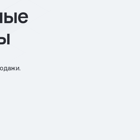
ные
ы
родажи.