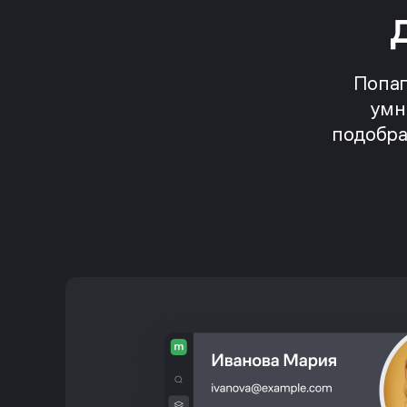
Попап
умн
подобра