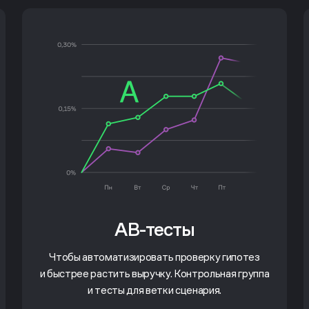
AB-тесты
Чтобы автоматизировать проверку гипотез
и быстрее растить выручку. Контрольная группа
и тесты для ветки сценария.