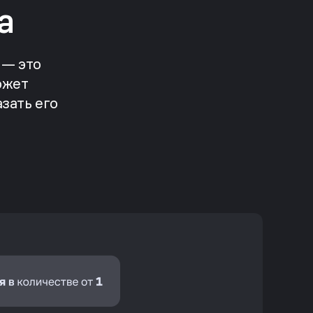
а
 — это
ожет
зать его