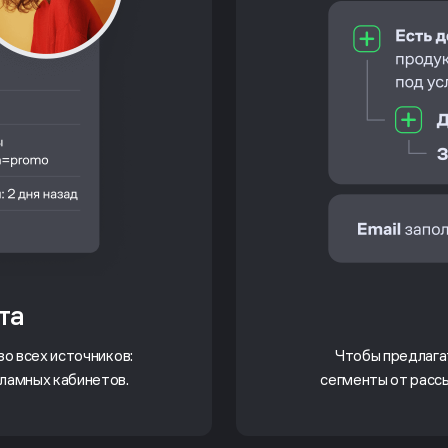
та
о всех источников:
Чтобы предлагат
кламных кабинетов.
сегменты от рассы