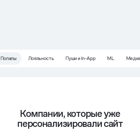
Попапы
Лояльность
Пуши и In-App
ML
Меди
Компании, которые уже
персонализировали сайт