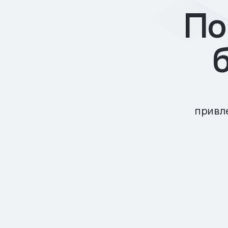
По
привле