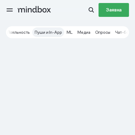
Заявка
ы
Лояльность
Пуши и In-App
ML
Медиа
Опросы
Чат-боты