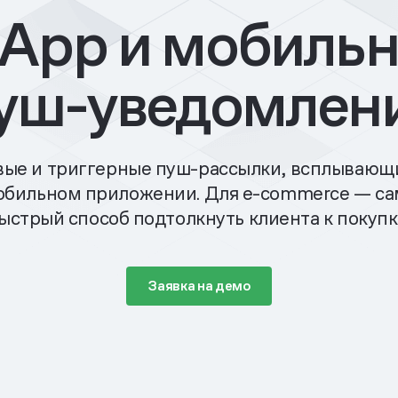
-App и мобиль
уш-уведомлен
ые и триггерные пуш-рассылки, всплывающ
обильном приложении. Для
e-commerce —
са
ыстрый способ подтолкнуть клиента к покупк
Заявка на демо