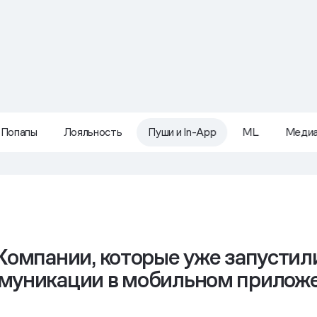
Попапы
Лояльность
Пуши и In-App
ML
Меди
Компании, которые уже запустил
муникации в мобильном прилож