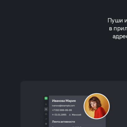
Пуши и
в при
адре