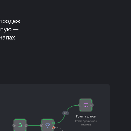
 продаж
епую —
налах