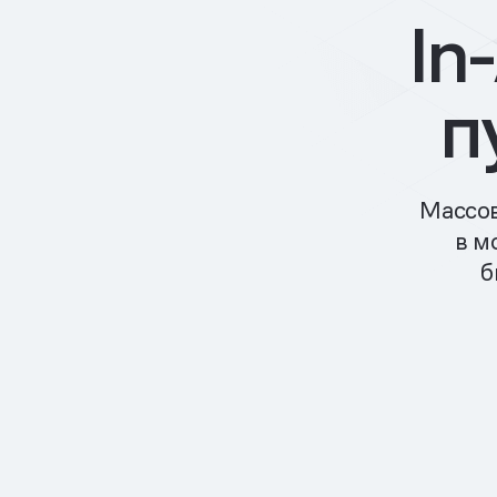
In
п
Массов
в м
б