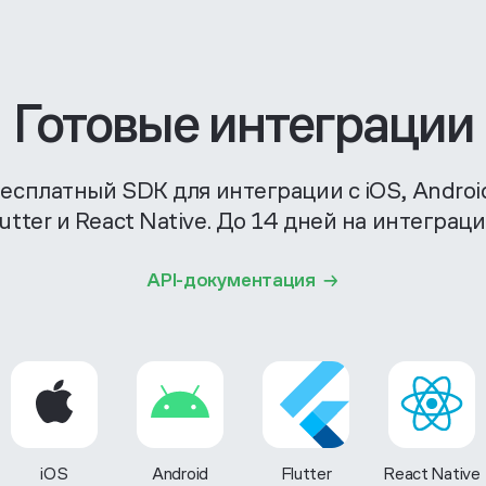
Готовые интеграции
есплатный SDK для интеграции с iOS, Androi
lutter и React Native. До 14 дней на интеграци
API-документация
iOS
Android
Flutter
React Native