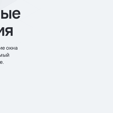
ные
ия
ие окна
мый
е.