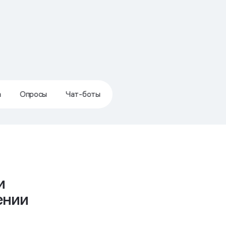
а
Опросы
Чат-боты
и
ении