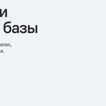
и
 базы
алах,
е.