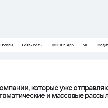
Попапы
Лояльность
Пуши и In-App
ML
Меди
омпании, которые уже отправля
томатические и массовые рассы