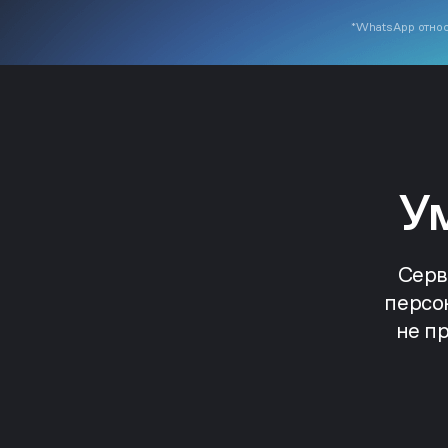
*WhatsApp относ
У
Серв
персо
не п