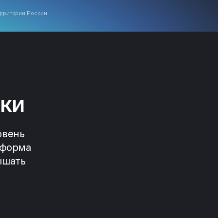
ерритории России
ки
овень
тформа
ышать