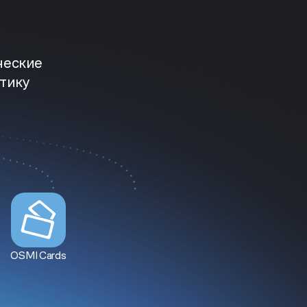
ческие
тику
OSMI Cards