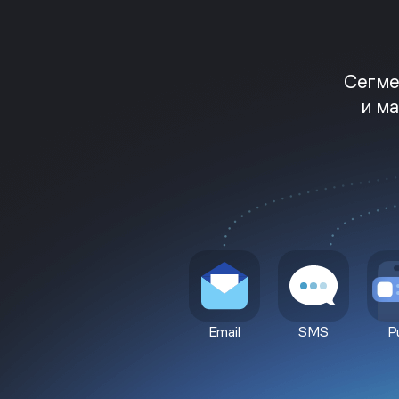
Сегме
и м
Email
SMS
P