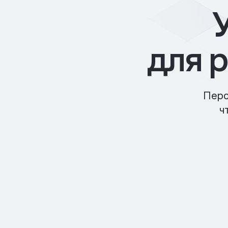
для 
Перс
ч