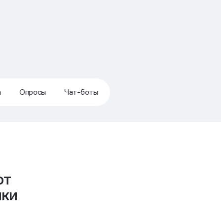
а
Опросы
Чат-боты
ют
лки