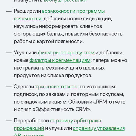
Расширили
возможности программы
лояльности:
добавили новые виды акций,
научились информировать клиентов
о сгорающих баллах, повысили безопасность
работы с картой лояльности.
Улучшили
фильтры по продуктам
и добавили
новые
фильтры к сегментациям
: теперь можно
настраивать механики для отдельных
продуктов из списка продуктов.
Сделали
три новых отчета
: по источникам
подписок, по заказам и повторным покупкам,
по скидочным акциям. Обновили «RFM-отчет»
и отчет «Эффективность CRM».
Переработали
страницу арбитража
промоакций
и улучшили
страницу управления
АВ-тестами
.