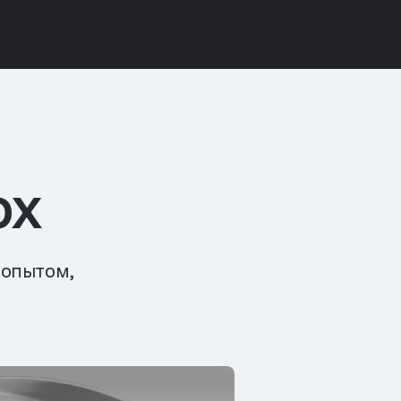
ox
 опытом,