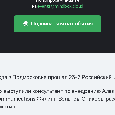
на
events@mindbox.cloud
Подписаться на события
ода в Подмосковье прошел 26-й Российский 
x выступили консультант по внедрению Але
communications Филипп Вольнов. Спикеры расс
кетинг: