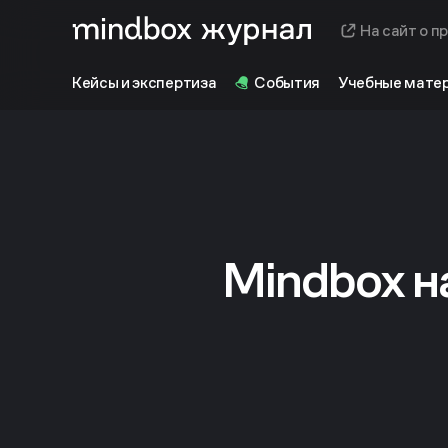
На сайт о п
Кейсы и экспертиза
События
Учебные мате
Mindbox н