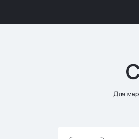
С
Для мар