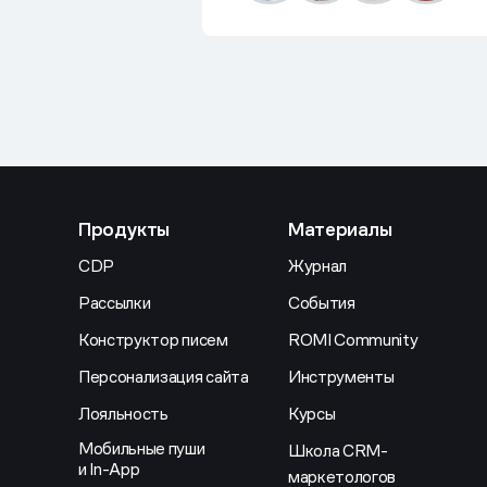
Продукты
Материалы
CDP
Журнал
Рассылки
События
Конструктор писем
ROMI Community
Персонализация сайта
Инструменты
Лояльность
Курсы
Мобильные пуши
Школа CRM-
и In-App
маркетологов