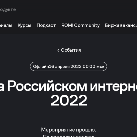
родукте
риалы
Курсы
Подкаст
ROMI Community
Биржа ваканс
События
Офлайн
18 апреля 2022 00:00 мск
а Российском интер
2022
Мероприятие прошло.
По вопросам пишите