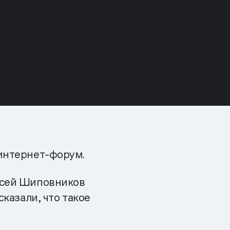
интернет-форум.
ксей Шиповников
казали, что такое