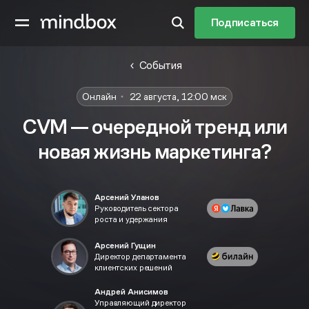
Подписаться
События
Онлайн
22 августа, 12:00 мск
СVM — очередной тренд или
новая жизнь маркетинга?
Арсений Уланов
Руководитель сектора
роста и удержания
Арсений Гущин
Директор департамента
клиентских решений
Андрей Анисимов
Управляющий директор