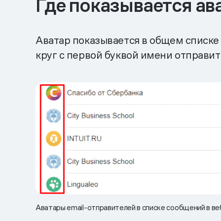
Где показывается ав
Аватар показывается в общем списке 
круг с первой буквой имени отправит
Аватары email-отправителей в списке сообщений в веб