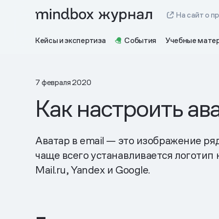
На сайт о п
Кейсы и экспертиза
События
Учебные мате
7 февраля 2020
Как настроить ав
Аватар в email — это изображение ря
чаще всего устанавливается логотип 
Mail.ru, Yandex и Google.