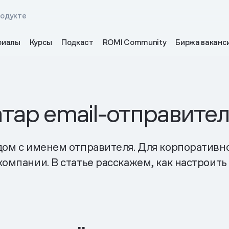
родукте
риалы
Курсы
Подкаст
ROMI Community
Биржа ваканс
атар email-отправите
дом с именем отправителя. Для корпоративног
компании. В статье расскажем, как настроить