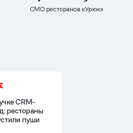
СМО ресторанов «Урюк»
учке CRM-
од: рестораны
устили пуши