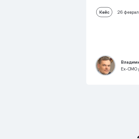
Кейс
26 феврал
Владими
Ex-СМО 