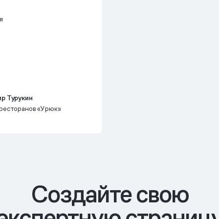
я
р Турукин
ресторанов «Урюк»
Cоздайте свою
экспертную страниц