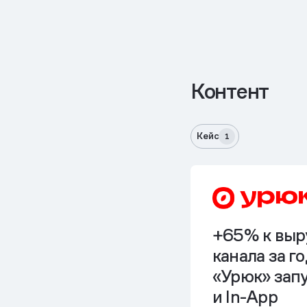
Контент
Кейс
1
+65% к выр
канала за г
«Урюк» зап
и In-App