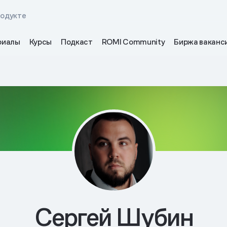
родукте
риалы
Курсы
Подкаст
ROMI Community
Биржа ваканс
Сергей Шубин