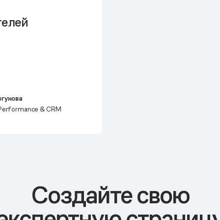
телей
огунова
 Performance & CRM
Cоздайте свою
экспертную страниц