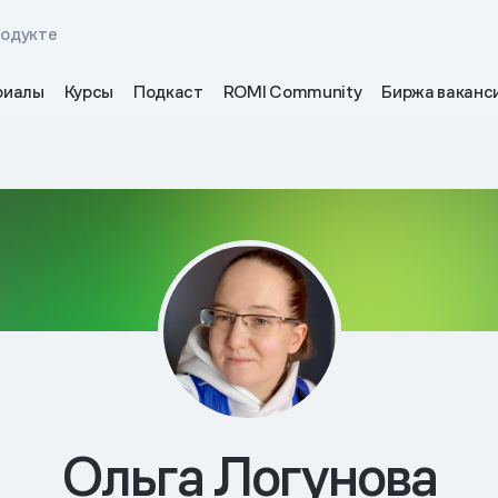
родукте
риалы
Курсы
Подкаст
ROMI Community
Биржа ваканс
Ольга Логунова