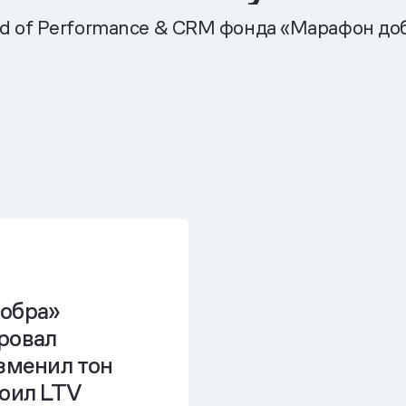
d of Performance & CRM фонда «Марафон до
обра»
ровал
зменил тон
воил LTV