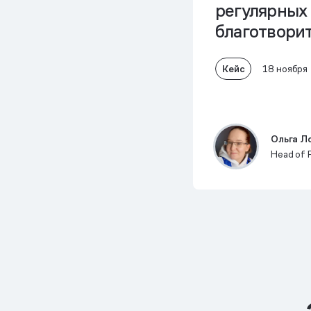
регулярных
благотвори
Кейс
18 ноября
Ольга Л
Head of