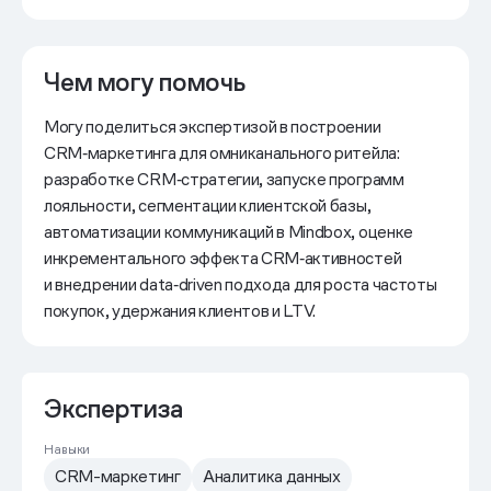
Чем могу помочь
Могу поделиться экспертизой в построении
CRM‑маркетинга для омниканального ритейла:
разработке CRM‑стратегии, запуске программ
лояльности, сегментации клиентской базы,
автоматизации коммуникаций в Mindbox, оценке
инкрементального эффекта CRM‑активностей
и внедрении data‑driven подхода для роста частоты
покупок, удержания клиентов и LTV.
Экспертиза
Навыки
CRM-маркетинг
Аналитика данных