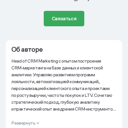
Связаться
Об авторе
Head of CRM Marketing с опытом построения
CRM‑маркетинга на базе данных и клиентской
аналитики. Управляю развитием программ
лояльности, автоматизацией коммуникаций,
персонализацией клиентского опыта и проектами
по росту выручки, частоты покупок и LTV. Сочетаю
стратегический подход, глубокую аналитику
и практический опыт внедрения CRM‑инструментов,
позволяющих повышать эффективность маркетинга
и укреплять долгосрочные отношения с клиентами.
Развернуть