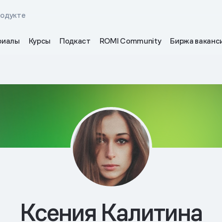
родукте
риалы
Курсы
Подкаст
ROMI Community
Биржа ваканс
Ксения Калитина