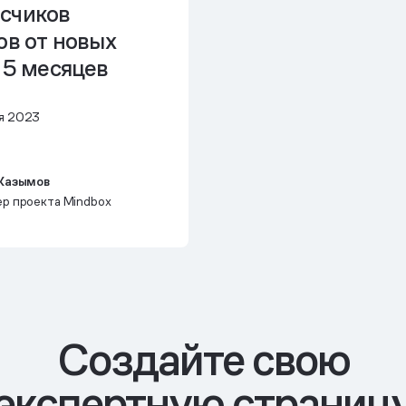
счиков
ов от новых
 5 месяцев
я 2023
Казымов
р проекта Mindbox
Cоздайте свою
экспертную страниц