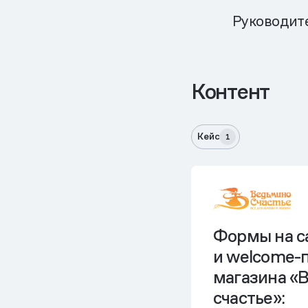
Руководит
Контент
Кейс
1
Формы на с
и welcome-
магазина «
счастье»: