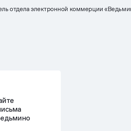
ель отдела электронной коммерции «Ведьмин
айте
письма
Ведьмино