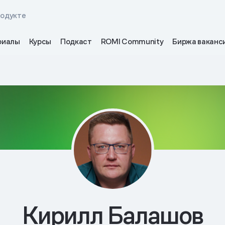
родукте
риалы
Курсы
Подкаст
ROMI Community
Биржа ваканс
Кирилл Балашов