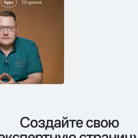
Курс
10 уроков
Cоздайте свою
экспертную страниц