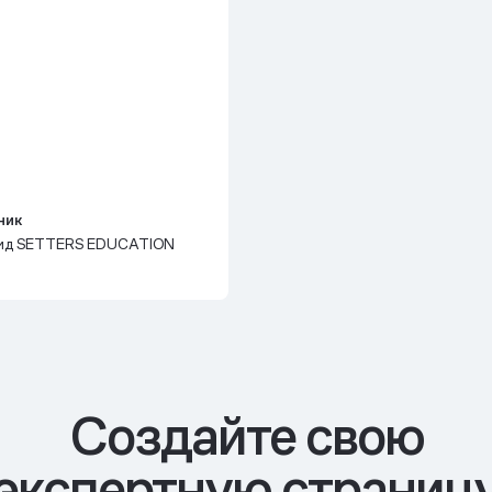
ник
ид SETTERS EDUCATION
Cоздайте свою
экспертную страниц