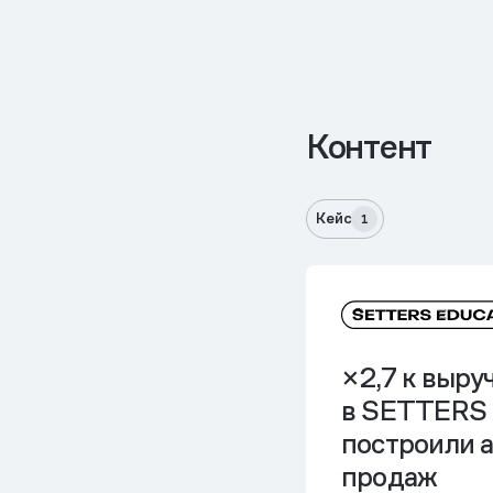
Контент
Кейс
1
×2,7 к выруч
в SETTERS
построили 
продаж