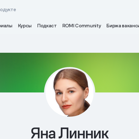
родукте
риалы
Курсы
Подкаст
ROMI Community
Биржа ваканс
Яна Линник