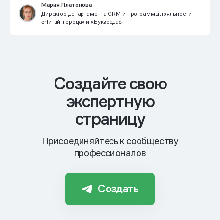
Мария Платонова
Директор департамента CRM и программы лояльности
«Читай-города» и «Буквоеда»
Cоздайте свою
экспертную
страницу
Присоединяйтесь к сообществу
профессионалов
Создать