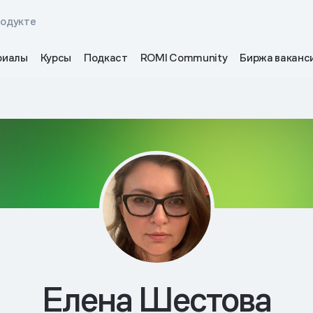
родукте
риалы
Курсы
Подкаст
ROMI Community
Биржа ваканс
Елена Шестова