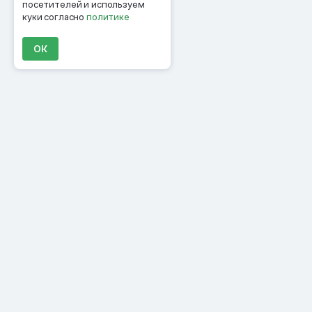
посетителей и используем
куки согласно
политике
ОК
Продукты
Материалы
Компания
Клиенты
Цены